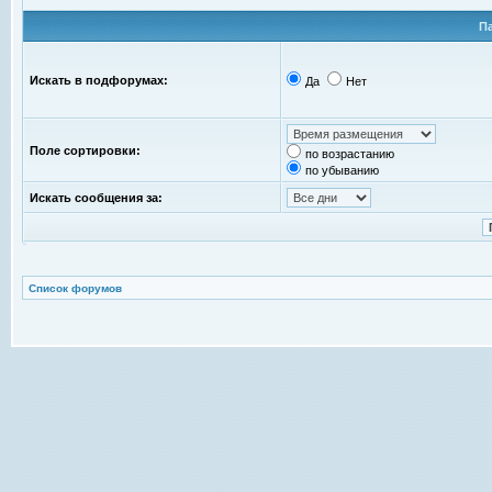
П
Искать в подфорумах:
Да
Нет
Поле сортировки:
по возрастанию
по убыванию
Искать сообщения за:
Список форумов