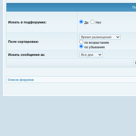
П
Искать в подфорумах:
Да
Нет
Поле сортировки:
по возрастанию
по убыванию
Искать сообщения за:
Список форумов