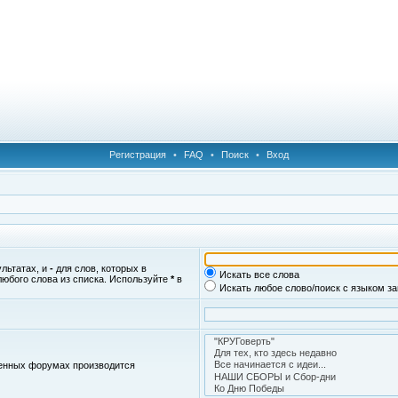
Регистрация
•
FAQ
•
Поиск
•
Вход
ультатах, и
-
для слов, которых в
Искать все слова
любого слова из списка. Используйте
*
в
Искать любое слово/поиск с языком з
женных форумах производится