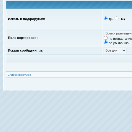
Искать в подфорумах:
Да
Нет
Поле сортировки:
по возрастани
по убыванию
Искать сообщения за:
Список форумов