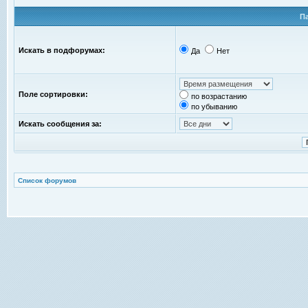
П
Искать в подфорумах:
Да
Нет
Поле сортировки:
по возрастанию
по убыванию
Искать сообщения за:
Список форумов