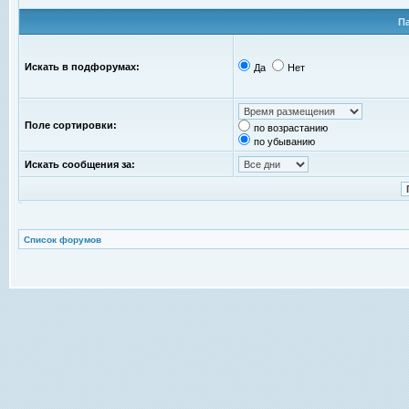
П
Искать в подфорумах:
Да
Нет
Поле сортировки:
по возрастанию
по убыванию
Искать сообщения за:
Список форумов