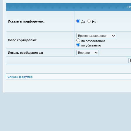
П
Искать в подфорумах:
Да
Нет
Поле сортировки:
по возрастанию
по убыванию
Искать сообщения за:
Список форумов