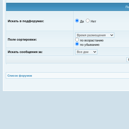
П
Искать в подфорумах:
Да
Нет
Поле сортировки:
по возрастанию
по убыванию
Искать сообщения за:
Список форумов