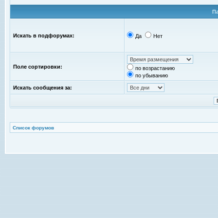
П
Искать в подфорумах:
Да
Нет
Поле сортировки:
по возрастанию
по убыванию
Искать сообщения за:
Список форумов