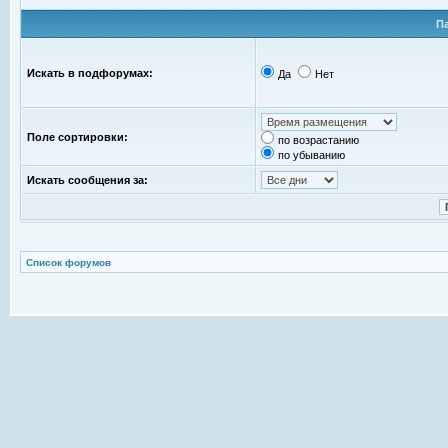
П
Искать в подфорумах:
Да
Нет
Поле сортировки:
по возрастанию
по убыванию
Искать сообщения за:
Список форумов