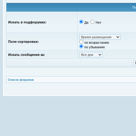
П
Искать в подфорумах:
Да
Нет
Поле сортировки:
по возрастанию
по убыванию
Искать сообщения за:
Список форумов