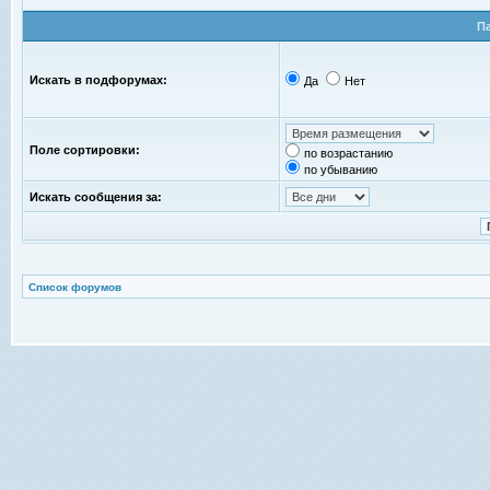
П
Искать в подфорумах:
Да
Нет
Поле сортировки:
по возрастанию
по убыванию
Искать сообщения за:
Список форумов