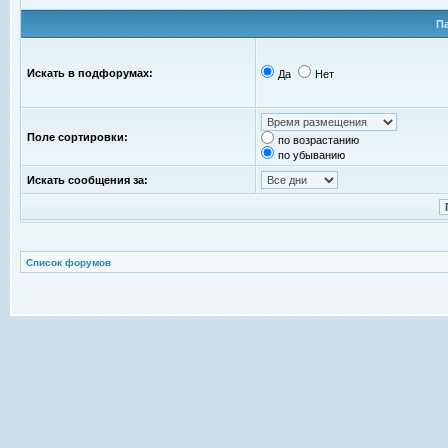
П
Искать в подфорумах:
Да
Нет
Поле сортировки:
по возрастанию
по убыванию
Искать сообщения за:
Список форумов