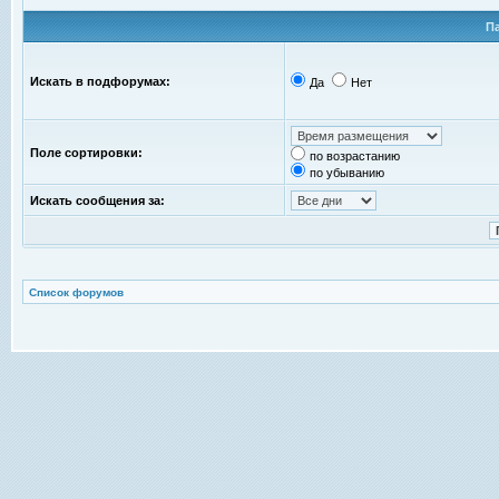
П
Искать в подфорумах:
Да
Нет
Поле сортировки:
по возрастанию
по убыванию
Искать сообщения за:
Список форумов