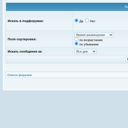
П
Искать в подфорумах:
Да
Нет
Поле сортировки:
по возрастанию
по убыванию
Искать сообщения за:
Список форумов