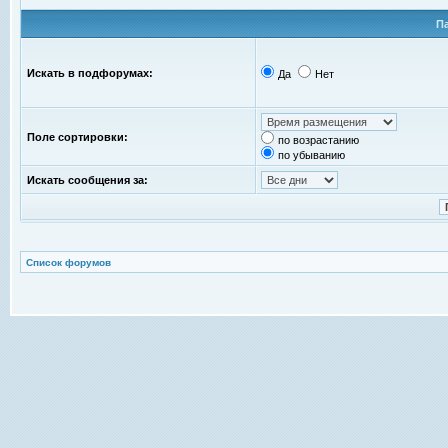
П
Искать в подфорумах:
Да
Нет
Поле сортировки:
по возрастанию
по убыванию
Искать сообщения за:
Список форумов