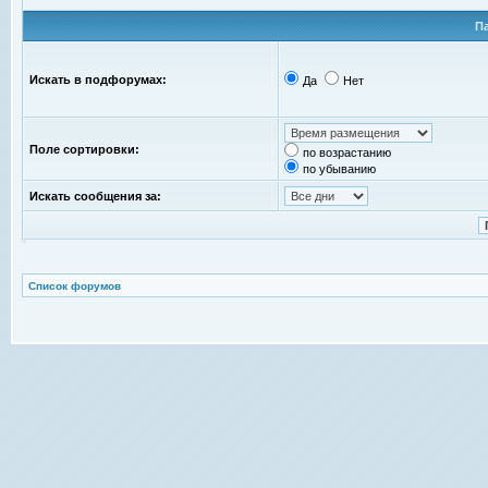
П
Искать в подфорумах:
Да
Нет
Поле сортировки:
по возрастанию
по убыванию
Искать сообщения за:
Список форумов