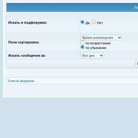
П
Искать в подфорумах:
Да
Нет
Поле сортировки:
по возрастанию
по убыванию
Искать сообщения за:
Список форумов