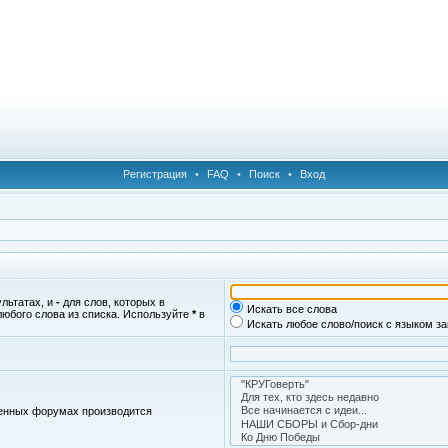
Регистрация
•
FAQ
•
Поиск
•
Вход
ультатах, и
-
для слов, которых в
Искать все слова
любого слова из списка. Используйте
*
в
Искать любое слово/поиск с языком з
женных форумах производится