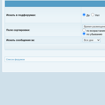
Искать в подфорумах:
Да
Нет
Поле сортировки:
по возрастани
по убыванию
Искать сообщения за:
Список форумов