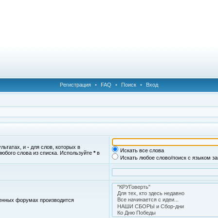
Регистрация
•
FAQ
•
Поиск
•
Вход
ультатах, и
-
для слов, которых в
Искать все слова
любого слова из списка. Используйте
*
в
Искать любое слово/поиск с языком з
женных форумах производится