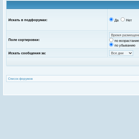
Искать в подфорумах:
Да
Нет
Поле сортировки:
по возрастани
по убыванию
Искать сообщения за:
Список форумов