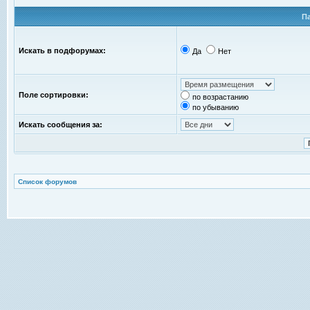
П
Искать в подфорумах:
Да
Нет
Поле сортировки:
по возрастанию
по убыванию
Искать сообщения за:
Список форумов