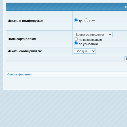
П
Искать в подфорумах:
Да
Нет
Поле сортировки:
по возрастанию
по убыванию
Искать сообщения за:
Список форумов