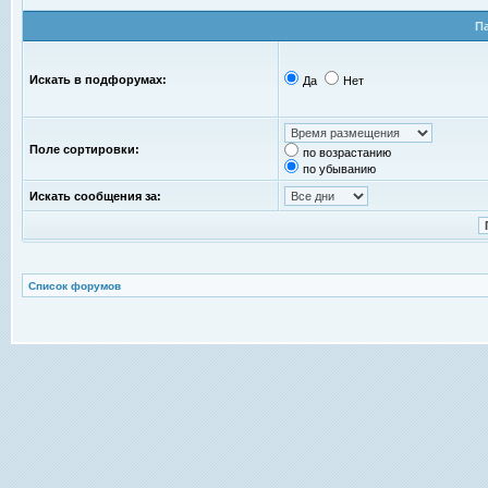
П
Искать в подфорумах:
Да
Нет
Поле сортировки:
по возрастанию
по убыванию
Искать сообщения за:
Список форумов