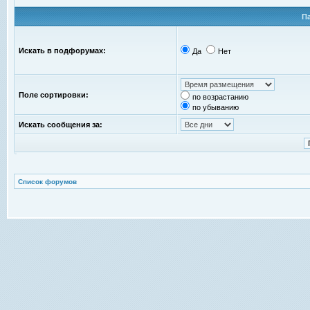
П
Искать в подфорумах:
Да
Нет
Поле сортировки:
по возрастанию
по убыванию
Искать сообщения за:
Список форумов