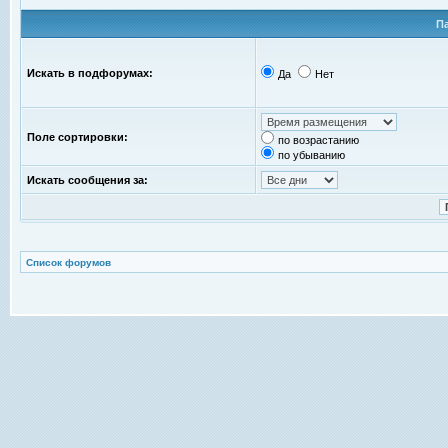
П
Искать в подфорумах:
Да
Нет
Поле сортировки:
по возрастанию
по убыванию
Искать сообщения за:
Список форумов