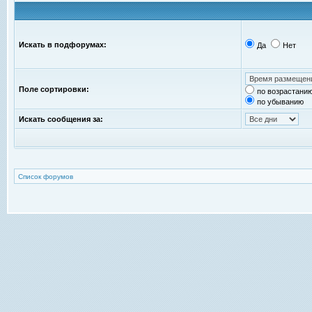
Искать в подфорумах:
Да
Нет
Поле сортировки:
по возрастани
по убыванию
Искать сообщения за:
Список форумов