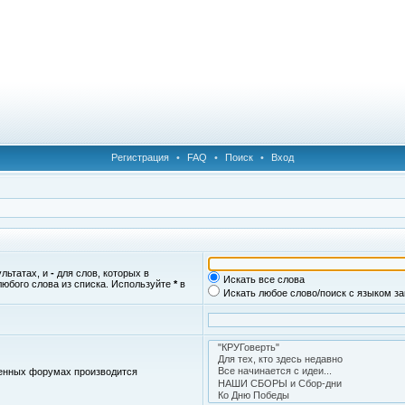
Регистрация
•
FAQ
•
Поиск
•
Вход
ультатах, и
-
для слов, которых в
Искать все слова
любого слова из списка. Используйте
*
в
Искать любое слово/поиск с языком з
женных форумах производится