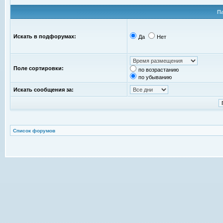
П
Искать в подфорумах:
Да
Нет
Поле сортировки:
по возрастанию
по убыванию
Искать сообщения за:
Список форумов