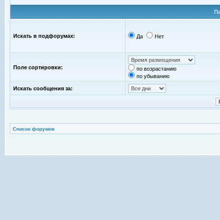
П
Искать в подфорумах:
Да
Нет
Поле сортировки:
по возрастанию
по убыванию
Искать сообщения за:
Список форумов