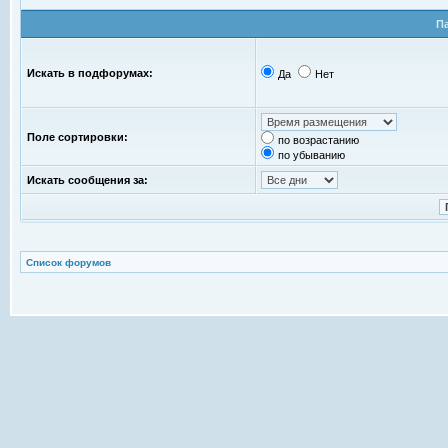
П
Искать в подфорумах:
Да
Нет
Поле сортировки:
по возрастанию
по убыванию
Искать сообщения за:
Список форумов