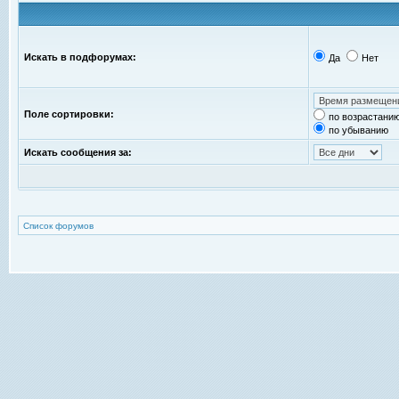
Искать в подфорумах:
Да
Нет
Поле сортировки:
по возрастани
по убыванию
Искать сообщения за:
Список форумов