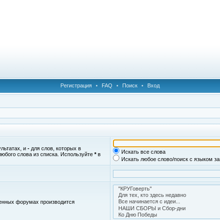
Регистрация
•
FAQ
•
Поиск
•
Вход
ультатах, и
-
для слов, которых в
Искать все слова
любого слова из списка. Используйте
*
в
Искать любое слово/поиск с языком з
женных форумах производится