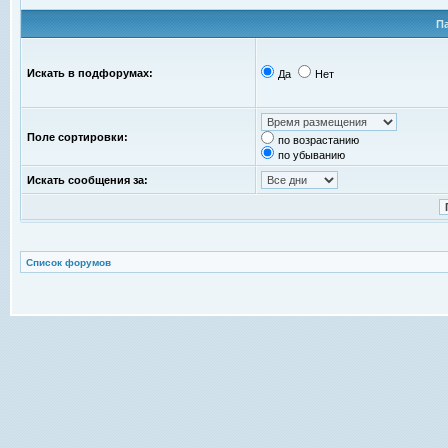
П
Искать в подфорумах:
Да
Нет
Поле сортировки:
по возрастанию
по убыванию
Искать сообщения за:
Список форумов