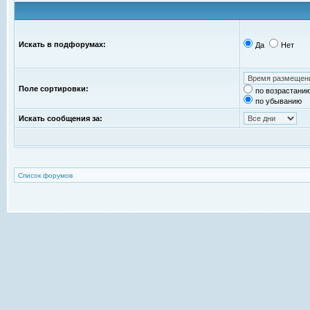
Искать в подфорумах:
Да
Нет
Поле сортировки:
по возрастани
по убыванию
Искать сообщения за:
Список форумов