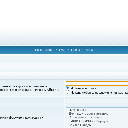
Регистрация
•
FAQ
•
Поиск
•
Вход
ультатах, и
-
для слов, которых в
Искать все слова
любого слова из списка. Используйте
*
в
Искать любое слово/поиск с языком з
женных форумах производится