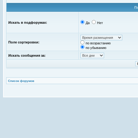
П
Искать в подфорумах:
Да
Нет
Поле сортировки:
по возрастанию
по убыванию
Искать сообщения за:
Список форумов