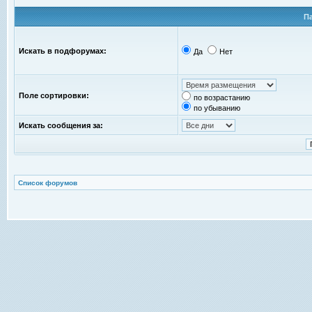
П
Искать в подфорумах:
Да
Нет
Поле сортировки:
по возрастанию
по убыванию
Искать сообщения за:
Список форумов