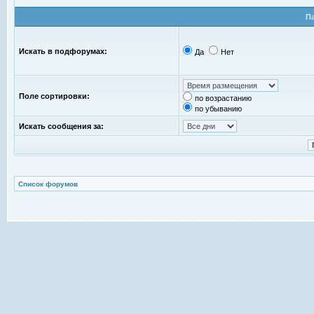
П
Искать в подфорумах:
Да
Нет
Поле сортировки:
по возрастанию
по убыванию
Искать сообщения за:
Список форумов