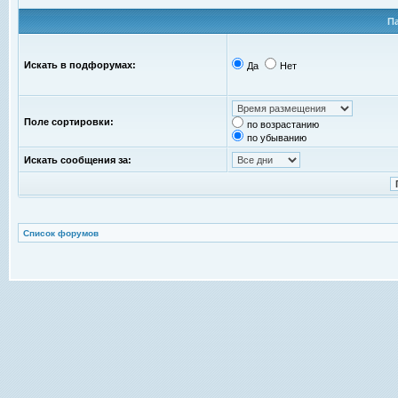
П
Искать в подфорумах:
Да
Нет
Поле сортировки:
по возрастанию
по убыванию
Искать сообщения за:
Список форумов