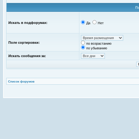
П
Искать в подфорумах:
Да
Нет
Поле сортировки:
по возрастанию
по убыванию
Искать сообщения за:
Список форумов