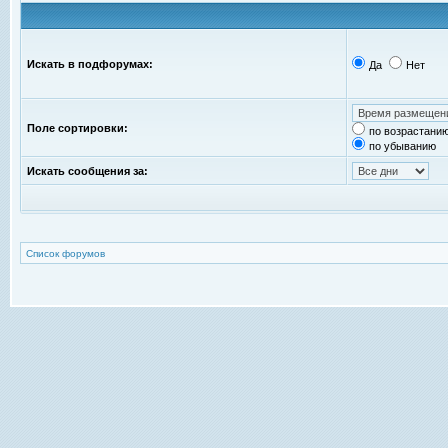
Искать в подфорумах:
Да
Нет
Поле сортировки:
по возрастани
по убыванию
Искать сообщения за:
Список форумов