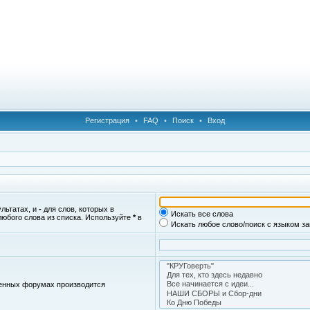
Регистрация
•
FAQ
•
Поиск
•
Вход
ультатах, и
-
для слов, которых в
Искать все слова
любого слова из списка. Используйте
*
в
Искать любое слово/поиск с языком з
женных форумах производится