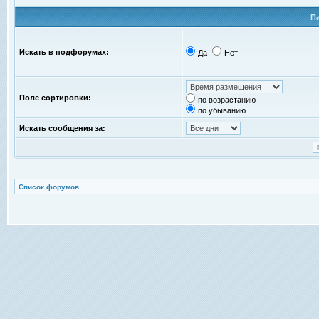
П
Искать в подфорумах:
Да
Нет
Поле сортировки:
по возрастанию
по убыванию
Искать сообщения за:
Список форумов