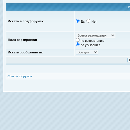
П
Искать в подфорумах:
Да
Нет
Поле сортировки:
по возрастанию
по убыванию
Искать сообщения за:
Список форумов