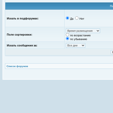
П
Искать в подфорумах:
Да
Нет
Поле сортировки:
по возрастанию
по убыванию
Искать сообщения за:
Список форумов