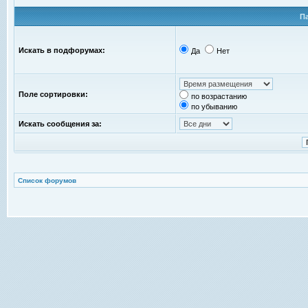
П
Искать в подфорумах:
Да
Нет
Поле сортировки:
по возрастанию
по убыванию
Искать сообщения за:
Список форумов