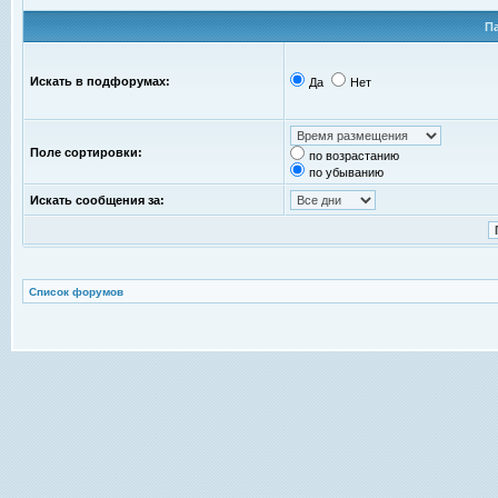
П
Искать в подфорумах:
Да
Нет
Поле сортировки:
по возрастанию
по убыванию
Искать сообщения за:
Список форумов