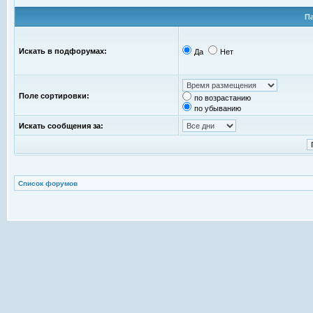
П
Искать в подфорумах:
Да
Нет
Поле сортировки:
по возрастанию
по убыванию
Искать сообщения за:
Список форумов