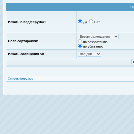
П
Искать в подфорумах:
Да
Нет
Поле сортировки:
по возрастанию
по убыванию
Искать сообщения за:
Список форумов