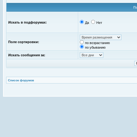
П
Искать в подфорумах:
Да
Нет
Поле сортировки:
по возрастанию
по убыванию
Искать сообщения за:
Список форумов