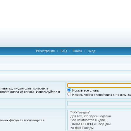
Регистрация
•
FAQ
•
Поиск
•
Вход
ультатах, и
-
для слов, которых в
Искать все слова
любого слова из списка. Используйте
*
в
Искать любое слово/поиск с языком з
женных форумах производится