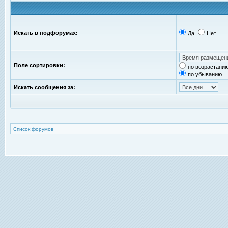
Искать в подфорумах:
Да
Нет
Поле сортировки:
по возрастани
по убыванию
Искать сообщения за:
Список форумов