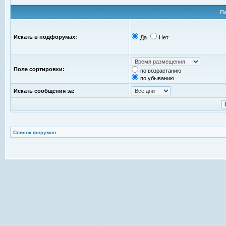
П
Искать в подфорумах:
Да
Нет
Поле сортировки:
по возрастанию
по убыванию
Искать сообщения за:
Список форумов