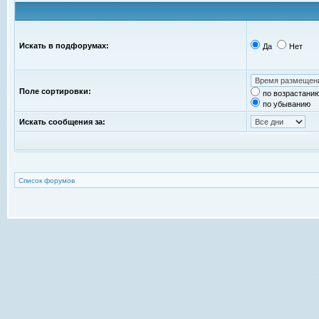
Искать в подфорумах:
Да
Нет
Поле сортировки:
по возрастани
по убыванию
Искать сообщения за:
Список форумов