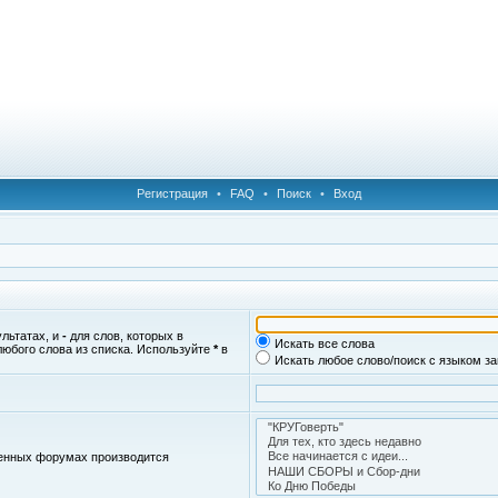
Регистрация
•
FAQ
•
Поиск
•
Вход
ультатах, и
-
для слов, которых в
Искать все слова
любого слова из списка. Используйте
*
в
Искать любое слово/поиск с языком з
женных форумах производится