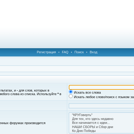
Регистрация
•
FAQ
•
Поиск
•
Вход
ультатах, и
-
для слов, которых в
Искать все слова
любого слова из списка. Используйте
*
в
Искать любое слово/поиск с языком з
женных форумах производится