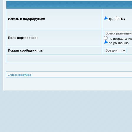
Искать в подфорумах:
Да
Нет
Поле сортировки:
по возрастани
по убыванию
Искать сообщения за:
Список форумов