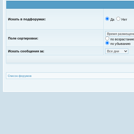
Искать в подфорумах:
Да
Нет
Поле сортировки:
по возрастани
по убыванию
Искать сообщения за:
Список форумов