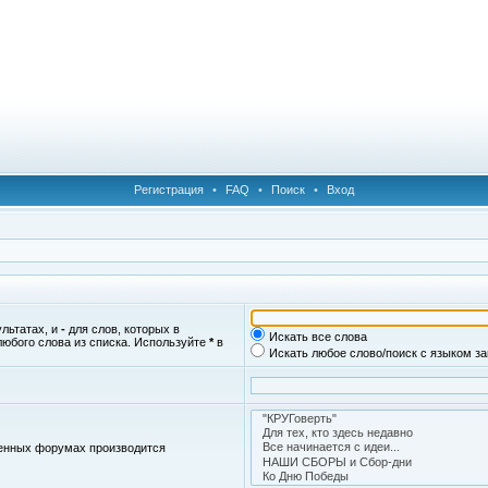
Регистрация
•
FAQ
•
Поиск
•
Вход
ультатах, и
-
для слов, которых в
Искать все слова
любого слова из списка. Используйте
*
в
Искать любое слово/поиск с языком з
женных форумах производится